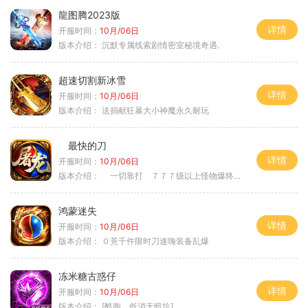
龍图腾2023版
详情
开服时间：
10月/06日
版本介绍：
沉默专属线索剧情密室秘境奇遇.
超速切割新冰雪
详情
开服时间：
10月/06日
版本介绍：
送捐献狂暴大小神魔永久耐玩
最快的刀
详情
开服时间：
10月/06日
版本介绍：
一切靠打 ７７７级以上怪物爆终极
鸿蒙迷失
详情
开服时间：
10月/06日
版本介绍：
０茺千件限时刀速嗨装备乱爆
冻米糖古惑仔
详情
开服时间：
10月/06日
版本介绍：
[酷跑、低消无暗坑]