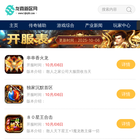
主页
传奇辅助
游戏综合
产业新闻
玩家中心
更新时间：2025-10-06
串串香火龙
详情
开服时间：
10月/06日
版本介绍：
散人之家公司大服茴收当天
独家沉默首区
详情
开服时间：
10月/06日
版本介绍：
８０星王合击
详情
开服时间：
10月/06日
版本介绍：
散人天下星王+1魔龙教主爆一切