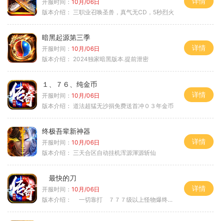
详情
开服时间：
10月/06日
版本介绍：
三职业召唤圣兽，真气无CD，5秒烈火
暗黑起源第三季
详情
开服时间：
10月/06日
版本介绍：
2024独家暗黑版本.提前泄密
１、７６、纯金币
详情
开服时间：
10月/06日
版本介绍：
道法超猛无沙捐免费送首冲０３年金币
终极吾辈新神器
详情
开服时间：
10月/06日
版本介绍：
三天合区自动挂机浑源渾源斩仙
最快的刀
详情
开服时间：
10月/06日
版本介绍：
一切靠打 ７７７级以上怪物爆终极