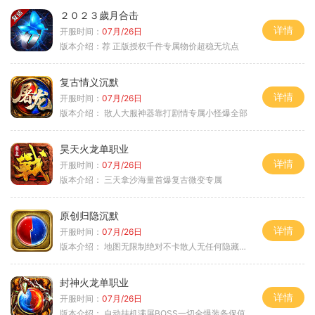
２０２３歲月合击
详情
开服时间：
07月/26日
版本介绍：
荐 正版授权千件专属物价超稳无坑点
复古情义沉默
详情
开服时间：
07月/26日
版本介绍：
散人大服神器靠打剧情专属小怪爆全部
昊天火龙单职业
详情
开服时间：
07月/26日
版本介绍：
三天拿沙海量首爆复古微变专属
原创归隐沉默
详情
开服时间：
07月/26日
版本介绍：
地图无限制绝对不卡散人无任何隐藏消费
封神火龙单职业
详情
开服时间：
07月/26日
版本介绍：
自动挂机满屏BOSS一切全爆装备保值