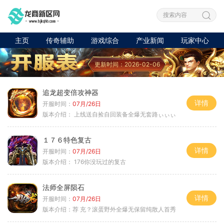
主页
传奇辅助
游戏综合
产业新闻
玩家中心
更新时间：2026-02-06
追龙超变倍攻神器
详情
开服时间：
07月/26日
版本介绍：
上线送自捡自回装备全爆无套路ぃぃぃ
１７６特色复古
详情
开服时间：
07月/26日
版本介绍：
176你没玩过的复古
法师全屏陨石
详情
开服时间：
07月/26日
版本介绍：
荐 充？滚蛋野外全爆无保留纯散人首秀