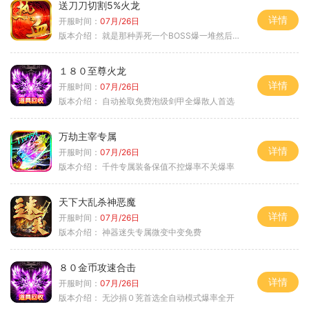
送刀刀切割5%火龙
详情
开服时间：
07月/26日
版本介绍：
就是那种弄死一个BOSS爆一堆然后就起飞
１８０至尊火龙
详情
开服时间：
07月/26日
版本介绍：
自动捡取免费泡级剑甲全爆散人首选
万劫主宰专属
详情
开服时间：
07月/26日
版本介绍：
千件专属装备保值不控爆率不关爆率
天下大乱杀神恶魔
详情
开服时间：
07月/26日
版本介绍：
神器迷失专属微变中变免费
８０金币攻速合击
详情
开服时间：
07月/26日
版本介绍：
无沙捐０茺首选全自动模式爆率全开