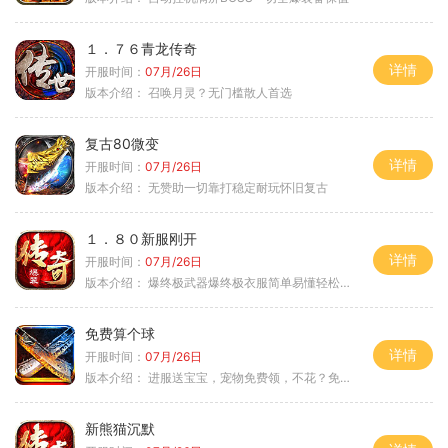
１．７６青龙传奇
详情
开服时间：
07月/26日
版本介绍：
召唤月灵？无门槛散人首选
复古80微变
详情
开服时间：
07月/26日
版本介绍：
无赞助一切靠打稳定耐玩怀旧复古
１．８０新服刚开
详情
开服时间：
07月/26日
版本介绍：
爆终极武器爆终极衣服简单易懂轻松满级
免费算个球
详情
开服时间：
07月/26日
版本介绍：
进服送宝宝，宠物免费领，不花？免费通关！
新熊猫沉默